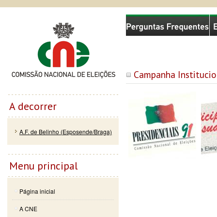
Passar
Skip to
Comissão Nacional de Eleições
para o
navigation
conteúdo
principal
Campanha Institucio
A decorrer
A.F. de Belinho (Esposende/Braga)
Menu principal
Página inicial
A CNE