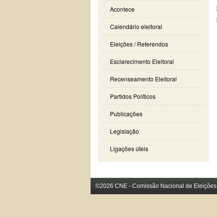
Acontece
Calendário eleitoral
Eleições / Referendos
Esclarecimento Eleitoral
Recenseamento Eleitoral
Partidos Políticos
Publicações
Legislação
Ligações úteis
©2026 CNE - Comissão Nacional de Eleições