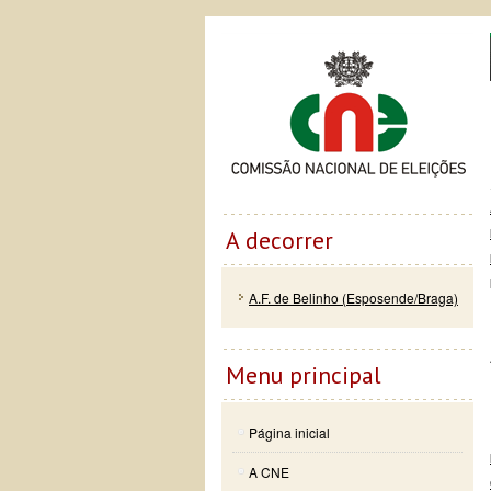
Passar
Skip to
Co
para o
navigation
conteúdo
principal
A decorrer
A.F. de Belinho (Esposende/Braga)
Menu principal
Página inicial
A CNE