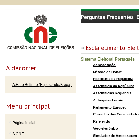
Passar
Skip to
Comissão Nacional de Eleições
para o
navigation
conteúdo
principal
Esclarecimento Eleit
Sistema Eleitoral Português
Apresentação
A decorrer
Método de Hondt
Presidente da República
A.F. de Belinho (Esposende/Braga)
Assembleia da República
Assembleias Regionais
Autarquias Locais
Menu principal
Parlamento Europeu
Conselho das Comunidades
Referendo
Página inicial
Voto eletrónico
A CNE
Simulador de Amostragem