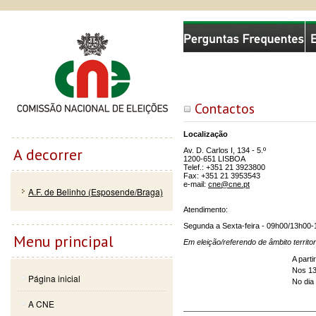
Passar
Skip to
Comissão Nacional de Eleições
para o
navigation
conteúdo
principal
Contactos
Localização
A decorrer
Av. D. Carlos I, 134 - 5.º
1200-651 LISBOA
Telef.: +351 21 3923800
Fax: +351 21 3953543
e-mail:
cne@cne.pt
A.F. de Belinho (Esposende/Braga)
Atendimento:
Segunda a Sexta-feira - 09h00/13h00
Menu principal
Em eleição/referendo de âmbito territor
A parti
Nos 13 
Página inicial
No dia 
A CNE