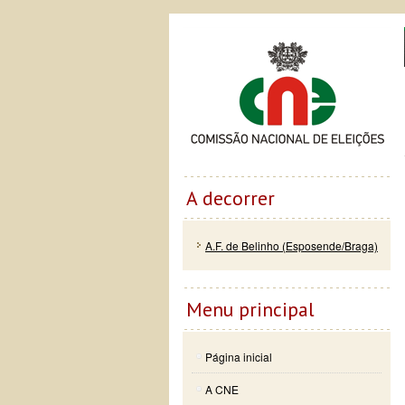
Passar
Skip to
Co
para o
navigation
conteúdo
principal
A decorrer
A.F. de Belinho (Esposende/Braga)
Menu principal
Página inicial
A CNE