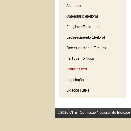
Acontece
Calendário eleitoral
Eleições / Referendos
Esclarecimento Eleitoral
Recenseamento Eleitoral
Partidos Políticos
Publicações
Legislação
Ligações úteis
©2026 CNE - Comissão Nacional de Eleições