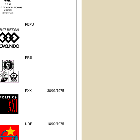
FEPU
FRS
PXXI
30/01/1975
UDP
10/02/1975