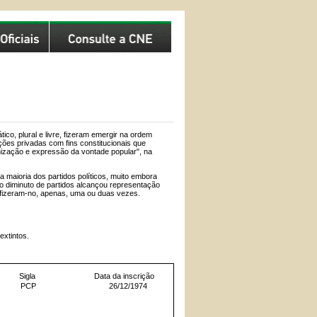
co, plural e livre, fizeram emergir na ordem
ações privadas com fins constitucionais que
nização e expressão da vontade popular", na
 maioria dos partidos políticos, muito embora
o diminuto de partidos alcançou representação
 fizeram-no, apenas, uma ou duas vezes.
extintos.
Sigla
Data da inscrição
PCP
26/12/1974