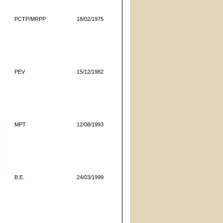
PCTP/MRPP
18/02/1975
PEV
15/12/1982
MPT
12/08/1993
B.E.
24/03/1999