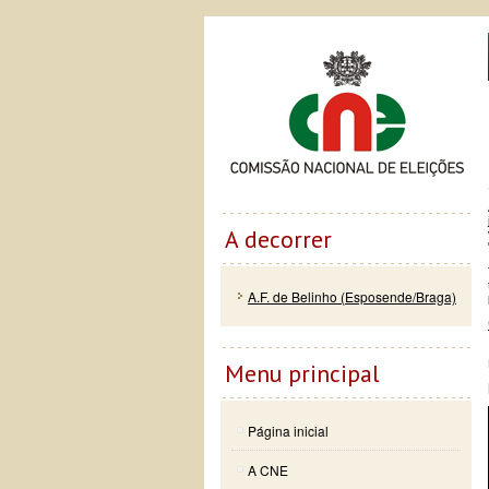
Passar
Skip to
Co
para o
navigation
conteúdo
principal
A decorrer
A.F. de Belinho (Esposende/Braga)
Menu principal
Página inicial
A CNE