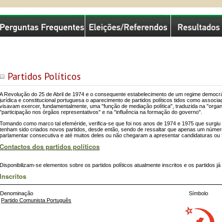
missão Nacional de Eleições
Partidos Políticos
A Revolução do 25 de Abril de 1974 e o consequente estabelecimento de um regime democráti
jurídica e constitucional portuguesa o aparecimento de partidos políticos tidos como associ
visavam exercer, fundamentalmente, uma "função de mediação política", traduzida na "orga
"participação nos órgãos representativos" e na "influência na formação do governo".
Tomando como marco tal efeméride, verifica-se que foi nos anos de 1974 e 1975 que surgiu a
tenham sido criados novos partidos, desde então, sendo de ressaltar que apenas um númer
parlamentar consecutiva e até muitos deles ou não chegaram a apresentar candidaturas ou
Contactos dos partidos políticos
Disponibilizam-se elementos sobre os partidos políticos atualmente inscritos e os partidos já 
Inscritos
Denominação
Símbolo
Partido Comunista Português