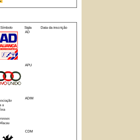
Símbolo
Sigla
Data da inscrição
AD
APU
ADIM
CDM