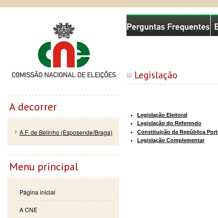
Passar
Skip to
Comissão Nacional de Eleições
para o
navigation
conteúdo
principal
Legislação
A decorrer
Legislação Eleitoral
Legislação do Referendo
A.F. de Belinho (Esposende/Braga)
Constituição da República Por
Legislação Complementar
Menu principal
Página inicial
A CNE