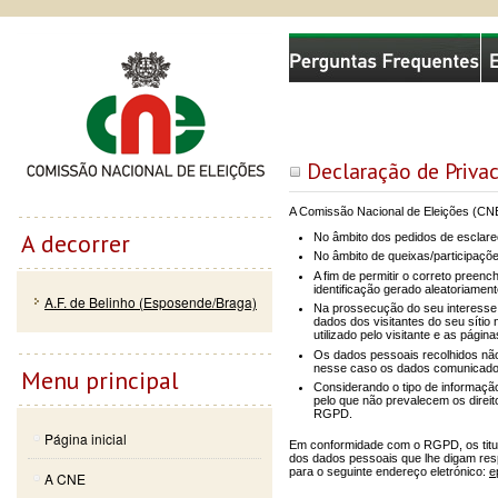
Passar
Skip to
Comissão Nacional de Eleições
para o
navigation
conteúdo
principal
Declaração de Priva
A Comissão Nacional de Eleições (CNE)
A decorrer
No âmbito dos pedidos de esclar
No âmbito de queixas/participaçõe
A fim de permitir o correto preen
identificação gerado aleatoriament
A.F. de Belinho (Esposende/Braga)
Na prossecução do seu interesse 
dados dos visitantes do seu sítio 
utilizado pelo visitante e as pág
Os dados pessoais recolhidos não
nesse caso os dados comunicado
Menu principal
Considerando o tipo de informação 
pelo que não prevalecem os direitos
RGPD.
Página inicial
Em conformidade com o RGPD, os titula
dos dados pessoais que lhe digam resp
para o seguinte endereço eletrónico:
e
A CNE