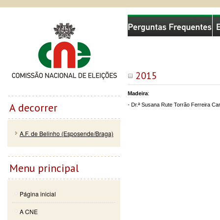
Passar
Skip to
Comissão Nacional de Eleições
para o
navigation
conteúdo
principal
2015
Madeira
:
A decorrer
- Dr.ª Susana Rute Torrão Ferreira Ca
A.F. de Belinho (Esposende/Braga)
Menu principal
Página inicial
A CNE