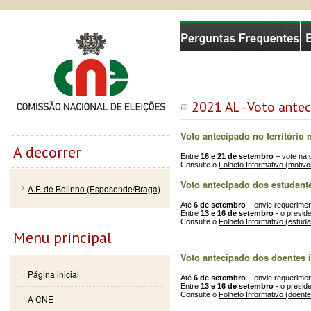
Passar
Skip to
Comissão Nacional de Eleições
para o
navigation
conteúdo
principal
2021 AL - Voto ante
Voto antecipado no território 
A decorrer
Entre
16 e 21 de setembro
– vote na 
Consulte o
Folheto Informativo (motivo
Voto antecipado dos estudant
A.F. de Belinho (Esposende/Braga)
Até
6 de setembro
– envie requerimen
Entre
13 e 16 de setembro
- o presid
Consulte o
Folheto Informativo (estud
Menu principal
Voto antecipado dos doentes 
Página inicial
Até
6 de setembro
– envie requerimen
Entre
13 e 16 de setembro
- o presid
Consulte o
Folheto Informativo (doent
A CNE