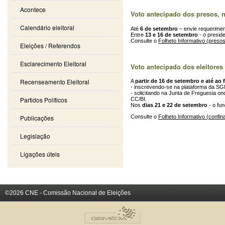
Acontece
Voto antecipado dos presos, n
Calendário eleitoral
Até
6 de setembro
– envie requerimen
Entre
13 e 16 de setembro
- o presid
Consulte o
Folheto Informativo (preso
Eleições / Referendos
Esclarecimento Eleitoral
Voto antecipado dos eleitores
Recenseamento Eleitoral
A
partir de 16 de setembro e até ao 
- inscrevendo-se na plataforma da SG
- solicitando na Junta de Freguesia o
Partidos Políticos
CC/BI.
Nos
dias 21 e 22 de setembro
- o fu
Publicações
Consulte o
Folheto Informativo (confi
Legislação
Ligações úteis
©2026 CNE - Comissão Nacional de Eleições