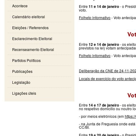
Acontece
Entre
- o Presid
11 e 14 de janeiro
voto.
Calendário eleitoral
Folheto informativo
- Voto antecip
Eleições / Referendos
Vot
Esclarecimento Eleitoral
Entre
- os eleit
12 e 14 de janeiro
previstos na lei) votam antecipa
Recenseamento Eleitoral
Folheto informativo
- Voto antecip
Partidos Políticos
Deliberação da CNE de 24-11-2020 
Publicações
Locais de exercício do voto antec
Legislação
Ligações úteis
Vot
Entre
- os elei
14 e 17 de janeiro
no respetivo domicílio ou noutro 
- por meios eletrónicos (em
https:
- na Junta de Freguesia onde está
CC/BI.
Entre
- o Presi
19 e 20 de janeiro