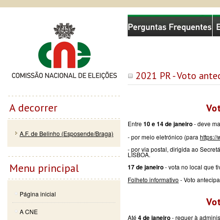
Passar
Skip to
Comissão Nacional de Eleições
para o
navigation
conteúdo
principal
2021 PR - Voto ante
A decorrer
Vot
Entre
- deve man
10 e 14 de janeiro
A.F. de Belinho (Esposende/Braga)
- por meio eletrónico (para
https:/
- por via postal, dirigida ao Secr
LISBOA.
Menu principal
- vota no local que t
17 de janeiro
Folheto informativo
- Voto antecip
Página inicial
Vot
A CNE
Até
- requer à adminis
4 de janeiro