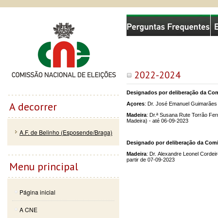
Passar
Skip to
Comissão Nacional de Eleições
para o
navigation
conteúdo
principal
2022-2024
Designados por deliberação da Comi
A decorrer
Açores
: Dr. José Emanuel Guimarães 
Madeira
: Dr.ª Susana Rute Torrão Fer
Madeira) - até 06-09-2023
A.F. de Belinho (Esposende/Braga)
Designado por deliberação da Comis
Madeira
: Dr. Alexandre Leonel Cordeir
partir de 07-09-2023
Menu principal
Página inicial
A CNE