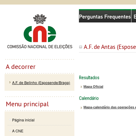
Passar
Skip to
Comissão Nacional de Eleições
para o
navigation
conteúdo
principal
A.F. de Antas (Espos
A decorrer
Resultados
A.F. de Belinho (Esposende/Braga)
Mapa Oficial
Calendário
Menu principal
Mapa-calendário das operações e
Página inicial
A CNE