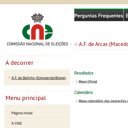
Passar
Skip to
Comissão Nacional de Eleições
para o
navigation
conteúdo
principal
A.F. de Arcas (Maced
A decorrer
Resultados
A.F. de Belinho (Esposende/Braga)
Mapa Oficial
Calendário
Menu principal
Mapa-calendário das operações e
Página inicial
A CNE