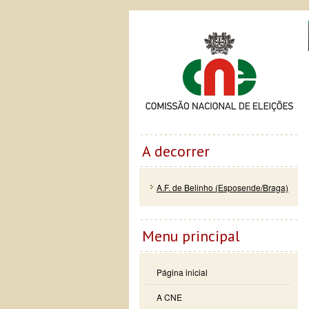
Passar
Skip to
Co
para o
navigation
conteúdo
principal
A decorrer
A.F. de Belinho (Esposende/Braga)
Menu principal
Página inicial
A CNE