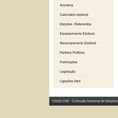
Acontece
Calendário eleitoral
Eleições / Referendos
Esclarecimento Eleitoral
Recenseamento Eleitoral
Partidos Políticos
Publicações
Legislação
Ligações úteis
©2026 CNE - Comissão Nacional de Eleições