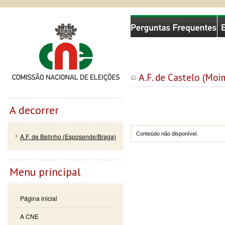
Passar
Skip to
Comissão Nacional de Eleições
para o
navigation
conteúdo
principal
A.F. de Castelo (Moi
A decorrer
Conteúdo não disponível.
A.F. de Belinho (Esposende/Braga)
Menu principal
Página inicial
A CNE