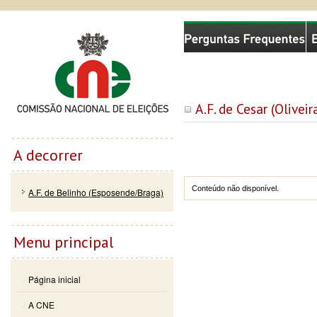
Passar
Skip to
Comissão Nacional de Eleições
para o
navigation
conteúdo
principal
A.F. de Cesar (Olivei
A decorrer
Conteúdo não disponível.
A.F. de Belinho (Esposende/Braga)
Menu principal
Página inicial
A CNE