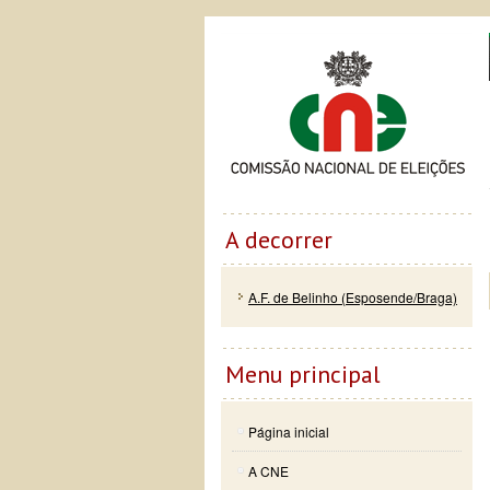
Passar
Skip to
Co
para o
navigation
conteúdo
principal
A decorrer
A.F. de Belinho (Esposende/Braga)
Menu principal
Página inicial
A CNE