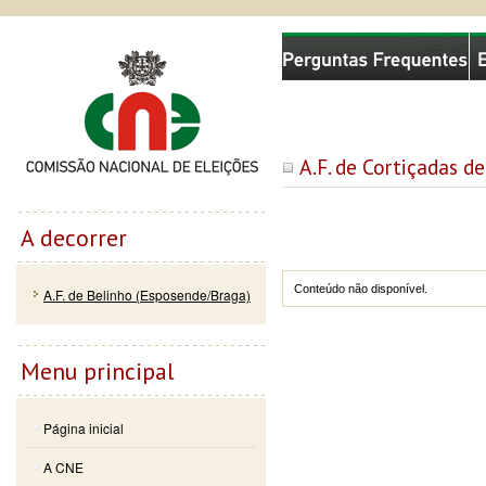
Passar
Skip to
Comissão Nacional de Eleições
para o
navigation
conteúdo
principal
A.F. de Cortiçadas 
A decorrer
Conteúdo não disponível.
A.F. de Belinho (Esposende/Braga)
Menu principal
Página inicial
A CNE