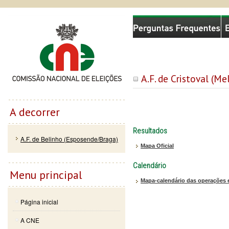
Passar
Skip to
Comissão Nacional de Eleições
para o
navigation
conteúdo
principal
A.F. de Cristoval (M
A decorrer
Resultados
A.F. de Belinho (Esposende/Braga)
Mapa Oficial
Calendário
Menu principal
Mapa-calendário das operações e
Página inicial
A CNE