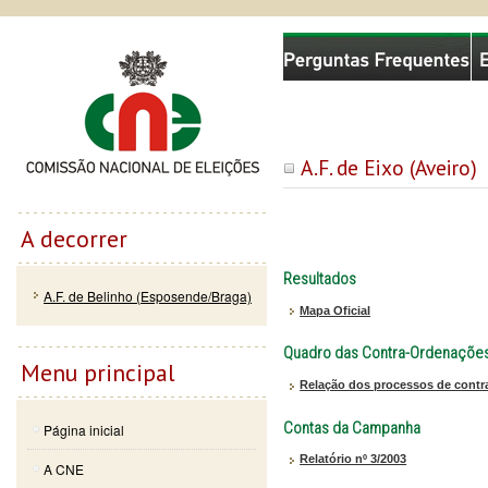
Passar
Skip to
Comissão Nacional de Eleições
para o
navigation
conteúdo
principal
A.F. de Eixo (Aveiro)
A decorrer
Resultados
A.F. de Belinho (Esposende/Braga)
Mapa Oficial
Quadro das Contra-Ordenaçõe
Menu principal
Relação dos processos de contr
Contas da Campanha
Página inicial
Relatório nº 3/2003
A CNE