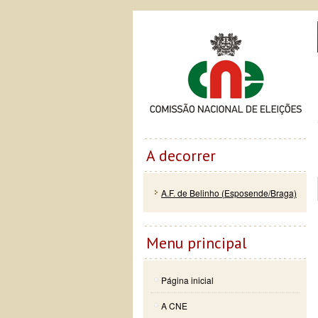
Passar
Skip to
Co
para o
navigation
conteúdo
principal
A decorrer
A.F. de Belinho (Esposende/Braga)
Menu principal
Página inicial
A CNE