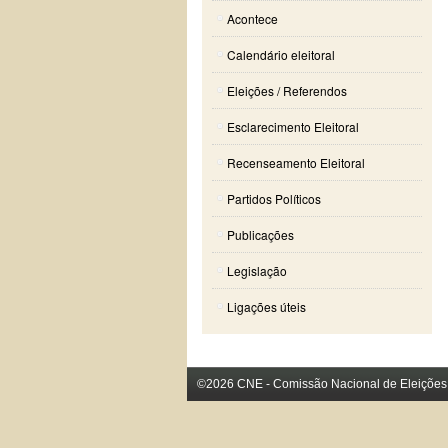
Acontece
Calendário eleitoral
Eleições / Referendos
Esclarecimento Eleitoral
Recenseamento Eleitoral
Partidos Políticos
Publicações
Legislação
Ligações úteis
©2026 CNE - Comissão Nacional de Eleições