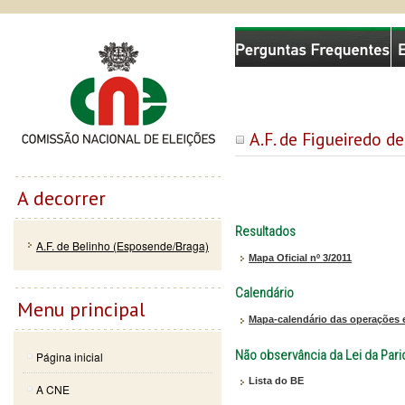
Passar
Skip to
Comissão Nacional de Eleições
para o
navigation
conteúdo
principal
A.F. de Figueiredo de
A decorrer
Resultados
A.F. de Belinho (Esposende/Braga)
Mapa Oficial nº 3/2011
Calendário
Menu principal
Mapa-calendário das operações e
Não observância da Lei da Par
Página inicial
Lista do BE
A CNE