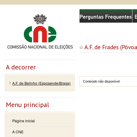
Passar
Skip to
Comissão Nacional de Eleições
para o
navigation
conteúdo
principal
A.F. de Frades (Póvo
A decorrer
Conteúdo não disponível.
A.F. de Belinho (Esposende/Braga)
Menu principal
Página inicial
A CNE