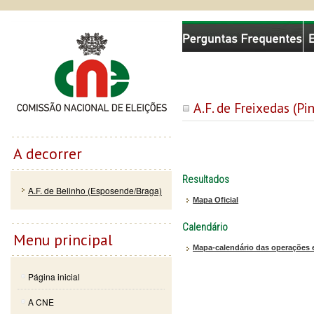
Passar
Skip to
Comissão Nacional de Eleições
para o
navigation
conteúdo
principal
A.F. de Freixedas (Pi
A decorrer
Resultados
A.F. de Belinho (Esposende/Braga)
Mapa Oficial
Calendário
Menu principal
Mapa-calendário das operações e
Página inicial
A CNE