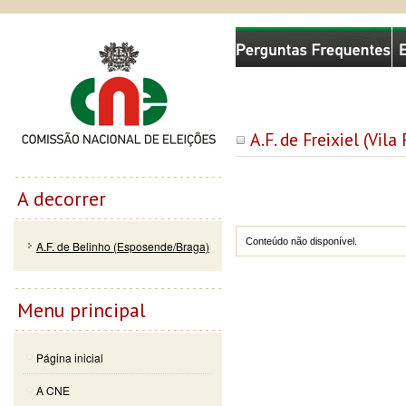
Passar
Skip to
Comissão Nacional de Eleições
para o
navigation
conteúdo
principal
A.F. de Freixiel (Vil
A decorrer
Conteúdo não disponível.
A.F. de Belinho (Esposende/Braga)
Menu principal
Página inicial
A CNE