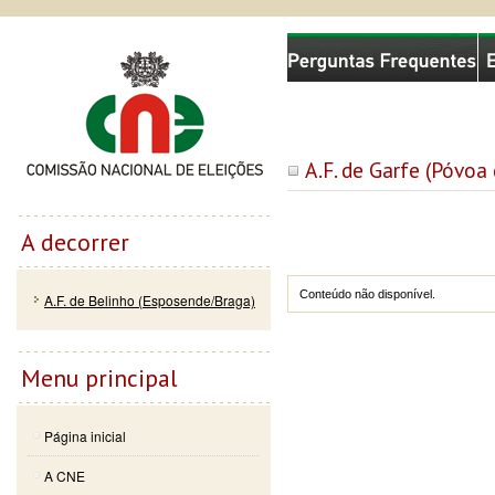
Passar
Skip to
Comissão Nacional de Eleições
para o
navigation
conteúdo
principal
A.F. de Garfe (Póvoa
A decorrer
Conteúdo não disponível.
A.F. de Belinho (Esposende/Braga)
Menu principal
Página inicial
A CNE