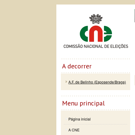
Passar
Skip to
Co
para o
navigation
conteúdo
principal
A decorrer
A.F. de Belinho (Esposende/Braga)
Menu principal
Página inicial
A CNE