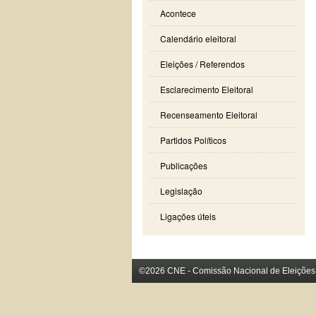
Acontece
Calendário eleitoral
Eleições / Referendos
Esclarecimento Eleitoral
Recenseamento Eleitoral
Partidos Políticos
Publicações
Legislação
Ligações úteis
©2026 CNE - Comissão Nacional de Eleições