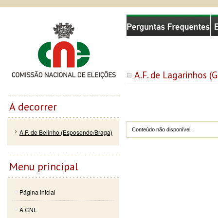
Passar
Skip to
Comissão Nacional de Eleições
para o
navigation
conteúdo
principal
A.F. de Lagarinhos (
A decorrer
Conteúdo não disponível.
A.F. de Belinho (Esposende/Braga)
Menu principal
Página inicial
A CNE