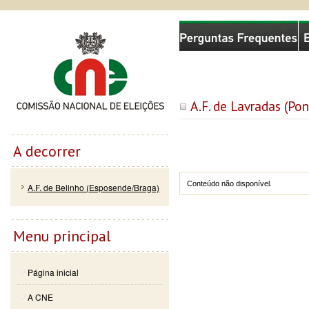
Passar
Skip to
Comissão Nacional de Eleições
para o
navigation
conteúdo
principal
A.F. de Lavradas (Po
A decorrer
Conteúdo não disponível.
A.F. de Belinho (Esposende/Braga)
Menu principal
Página inicial
A CNE