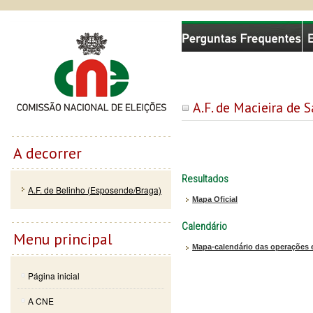
Passar
Skip to
Comissão Nacional de Eleições
para o
navigation
conteúdo
principal
A.F. de Macieira de S
A decorrer
Resultados
A.F. de Belinho (Esposende/Braga)
Mapa Oficial
Calendário
Menu principal
Mapa-calendário das operações e
Página inicial
A CNE