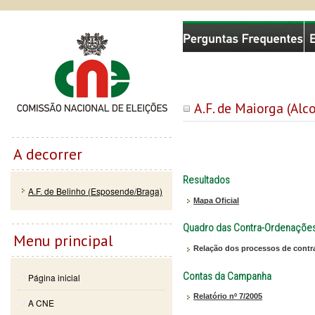
Passar
Skip to
Comissão Nacional de Eleições
para o
navigation
conteúdo
principal
A.F. de Maiorga (Alc
A decorrer
Resultados
A.F. de Belinho (Esposende/Braga)
Mapa Oficial
Quadro das Contra-Ordenaçõe
Menu principal
Relação dos processos de contr
Contas da Campanha
Página inicial
Relatório nº 7/2005
A CNE