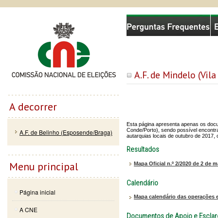
Passar
Skip to
Comissão Nacional de Eleições
para o
navigation
conteúdo
principal
A.F. de Mindelo (Vil
A decorrer
Esta página apresenta apenas os docum
Conde/Porto), sendo possível encontra
A.F. de Belinho (Esposende/Braga)
autarquias locais de outubro de 2017,
Resultados
Menu principal
Mapa Oficial n.º 2/2020 de 2 de 
Calendário
Página inicial
Mapa calendário das operações e
A CNE
Documentos de Apoio e Escla