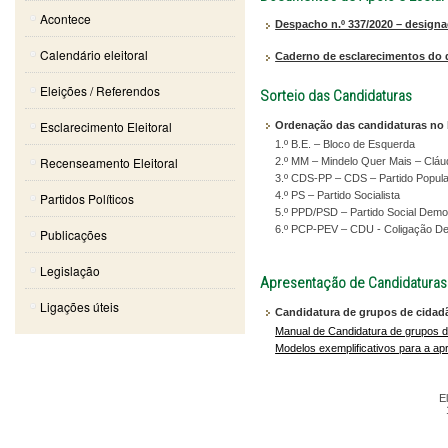
Acontece
Despacho n.º 337/2020 – design
Calendário eleitoral
Caderno de esclarecimentos do d
Eleições / Referendos
Sorteio das Candidaturas
Esclarecimento Eleitoral
Ordenação das candidaturas no 
1.º B.E. – Bloco de Esquerda
Recenseamento Eleitoral
2.º MM – Mindelo Quer Mais – Cláu
3.º CDS-PP – CDS – Partido Popula
4.º PS – Partido Socialista
Partidos Políticos
5.º PPD/PSD – Partido Social Demo
6.º PCP-PEV – CDU - Coligação De
Publicações
Legislação
Apresentação de Candidaturas
Ligações úteis
Candidatura de grupos de cidadã
Manual de Candidatura de grupos d
Modelos exemplificativos para a a
Ele