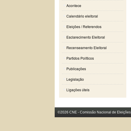
Acontece
Calendário eleitoral
Eleições / Referendos
Esclarecimento Eleitoral
Recenseamento Eleitoral
Partidos Políticos
Publicações
Legislação
Ligações úteis
©2026 CNE - Comissão Nacional de Eleições