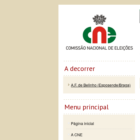
Passar
Skip to
Co
para o
navigation
conteúdo
principal
A decorrer
A.F. de Belinho (Esposende/Braga)
Menu principal
Página inicial
A CNE