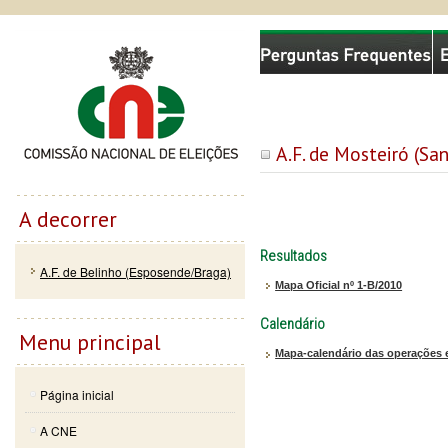
Passar
Skip to
Comissão Nacional de Eleições
para o
navigation
conteúdo
principal
A.F. de Mosteiró (San
A decorrer
Resultados
A.F. de Belinho (Esposende/Braga)
Mapa Oficial nº 1-B/2010
Calendário
Menu principal
Mapa-calendário das operações e
Página inicial
A CNE