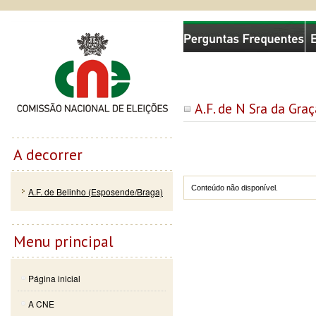
Passar
Skip to
Comissão Nacional de Eleições
para o
navigation
conteúdo
principal
A.F. de N Sra da Gra
A decorrer
Conteúdo não disponível.
A.F. de Belinho (Esposende/Braga)
Menu principal
Página inicial
A CNE