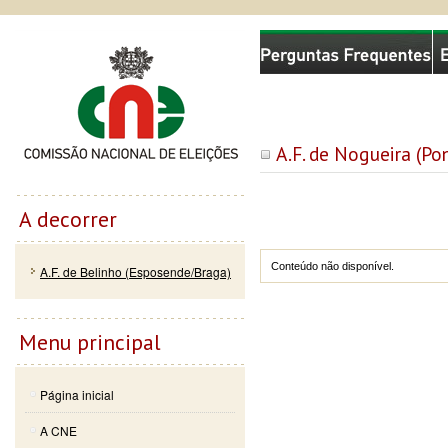
Passar
Skip to
Comissão Nacional de Eleições
para o
navigation
conteúdo
principal
A.F. de Nogueira (Po
A decorrer
Conteúdo não disponível.
A.F. de Belinho (Esposende/Braga)
Menu principal
Página inicial
A CNE