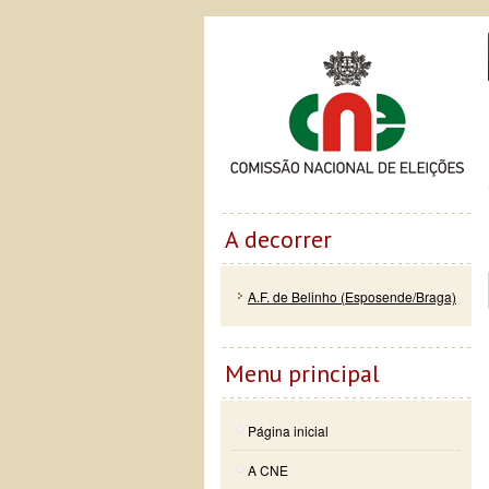
Passar
Skip to
Co
para o
navigation
conteúdo
principal
A decorrer
A.F. de Belinho (Esposende/Braga)
Menu principal
Página inicial
A CNE