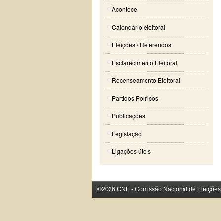
Acontece
Calendário eleitoral
Eleições / Referendos
Esclarecimento Eleitoral
Recenseamento Eleitoral
Partidos Políticos
Publicações
Legislação
Ligações úteis
©2026 CNE - Comissão Nacional de Eleições