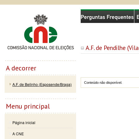
Passar
Skip to
Comissão Nacional de Eleições
para o
navigation
conteúdo
principal
A.F. de Pendilhe (Vil
A decorrer
Conteúdo não disponível.
A.F. de Belinho (Esposende/Braga)
Menu principal
Página inicial
A CNE