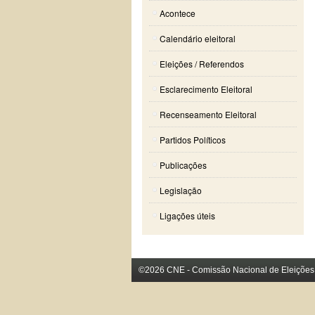
Acontece
Calendário eleitoral
Eleições / Referendos
Esclarecimento Eleitoral
Recenseamento Eleitoral
Partidos Políticos
Publicações
Legislação
Ligações úteis
©2026 CNE - Comissão Nacional de Eleições