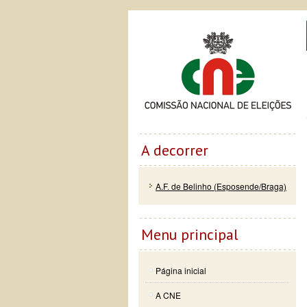
Passar
Skip to
Co
para o
navigation
conteúdo
principal
A decorrer
A.F. de Belinho (Esposende/Braga)
Menu principal
Página inicial
A CNE