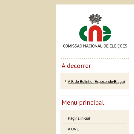
Passar
Skip to
Co
para o
navigation
conteúdo
principal
A decorrer
A.F. de Belinho (Esposende/Braga)
Menu principal
Página inicial
A CNE