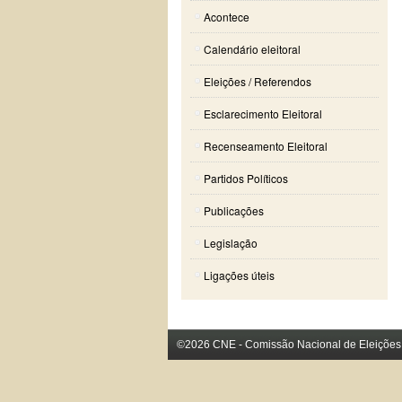
Acontece
Calendário eleitoral
Eleições / Referendos
Esclarecimento Eleitoral
Recenseamento Eleitoral
Partidos Políticos
Publicações
Legislação
Ligações úteis
©2026 CNE - Comissão Nacional de Eleições