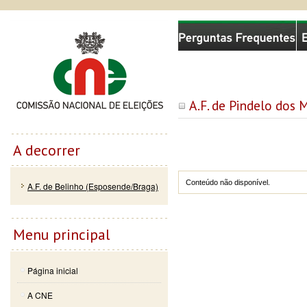
Passar
Skip to
Comissão Nacional de Eleições
para o
navigation
conteúdo
principal
A.F. de Pindelo dos 
A decorrer
Conteúdo não disponível.
A.F. de Belinho (Esposende/Braga)
Menu principal
Página inicial
A CNE