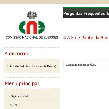
Passar
Skip to
Comissão Nacional de Eleições
para o
navigation
conteúdo
principal
A.F. de Ponte da Bar
A decorrer
Conteúdo não disponível.
A.F. de Belinho (Esposende/Braga)
Menu principal
Página inicial
A CNE