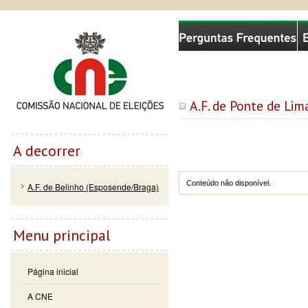
Passar
Skip to
Comissão Nacional de Eleições
para o
navigation
conteúdo
principal
A.F. de Ponte de Lim
A decorrer
Conteúdo não disponível.
A.F. de Belinho (Esposende/Braga)
Menu principal
Página inicial
A CNE