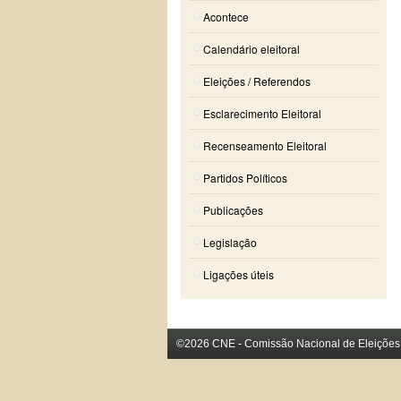
Acontece
Calendário eleitoral
Eleições / Referendos
Esclarecimento Eleitoral
Recenseamento Eleitoral
Partidos Políticos
Publicações
Legislação
Ligações úteis
©2026 CNE - Comissão Nacional de Eleições