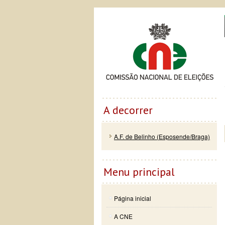
Passar
Skip to
Co
para o
navigation
conteúdo
principal
A decorrer
A.F. de Belinho (Esposende/Braga)
Menu principal
Página inicial
A CNE