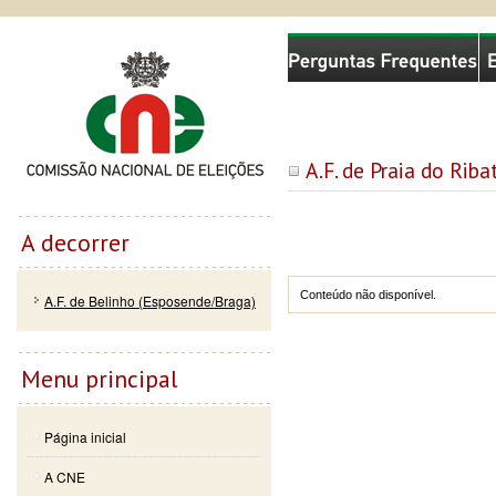
Passar
Skip to
Comissão Nacional de Eleições
para o
navigation
conteúdo
principal
A.F. de Praia do Rib
A decorrer
Conteúdo não disponível.
A.F. de Belinho (Esposende/Braga)
Menu principal
Página inicial
A CNE