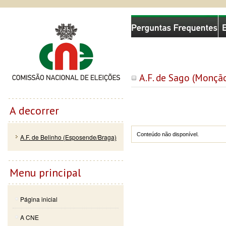
Passar
Skip to
Comissão Nacional de Eleições
para o
navigation
conteúdo
principal
A.F. de Sago (Monçã
A decorrer
Conteúdo não disponível.
A.F. de Belinho (Esposende/Braga)
Menu principal
Página inicial
A CNE