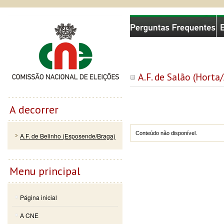
Passar
Skip to
Comissão Nacional de Eleições
para o
navigation
conteúdo
principal
A.F. de Salão (Horta
A decorrer
Conteúdo não disponível.
A.F. de Belinho (Esposende/Braga)
Menu principal
Página inicial
A CNE