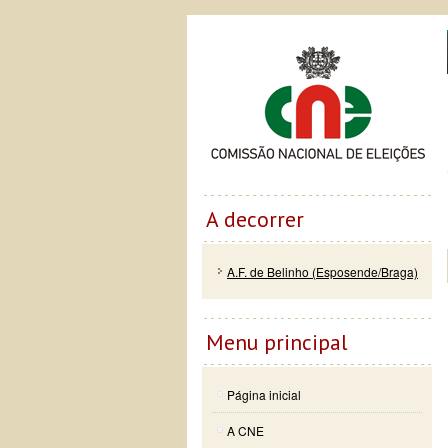
Passar
Skip to
Co
para o
navigation
conteúdo
principal
A decorrer
A.F. de Belinho (Esposende/Braga)
Menu principal
Página inicial
A CNE