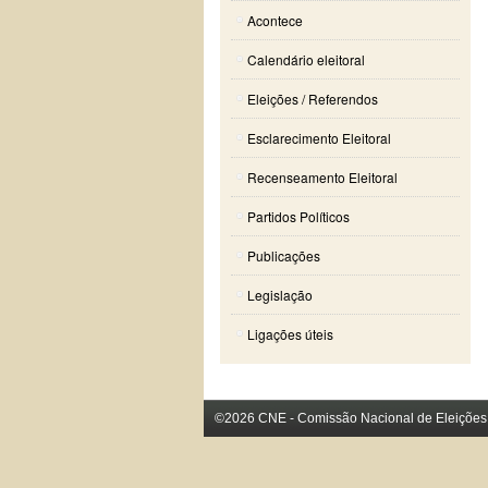
Acontece
Calendário eleitoral
Eleições / Referendos
Esclarecimento Eleitoral
Recenseamento Eleitoral
Partidos Políticos
Publicações
Legislação
Ligações úteis
©2026 CNE - Comissão Nacional de Eleições