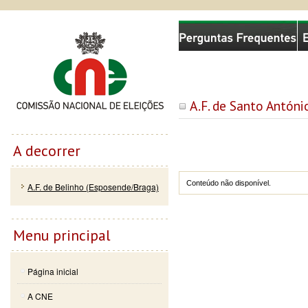
Passar
Skip to
Comissão Nacional de Eleições
para o
navigation
conteúdo
principal
A.F. de Santo Antón
A decorrer
Conteúdo não disponível.
A.F. de Belinho (Esposende/Braga)
Menu principal
Página inicial
A CNE